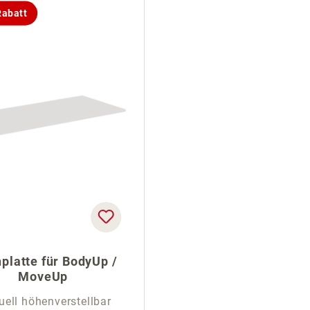
abatt
platte für BodyUp /
MoveUp
ell höhenverstellbar