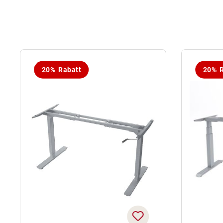
20% Rabatt
20% R