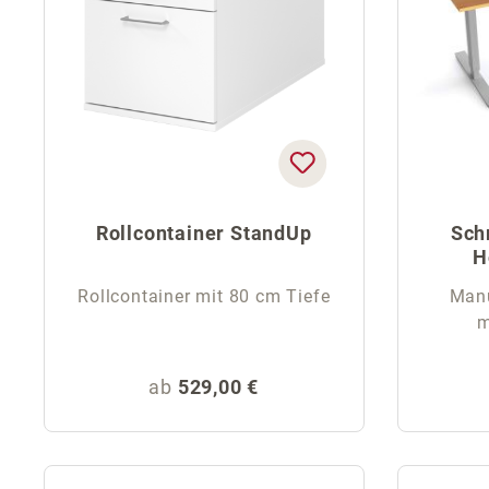
Rollcontainer StandUp
Sch
H
Rollcontainer mit 80 cm Tiefe
Manu
m
Regulärer Preis:
ab
529,00 €