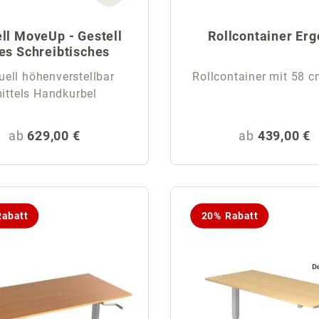
ll MoveUp - Gestell
Rollcontainer Er
es Schreibtisches
ell höhenverstellbar
Rollcontainer mit 58 c
ittels Handkurbel
Regulärer Preis:
Regulärer Pr
ab
629,00 €
ab
439,00 €
abatt
20% Rabatt