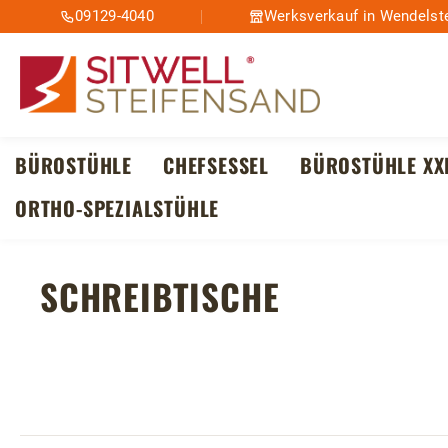
09129-4040
Werksverkauf in Wendelste
m Hauptinhalt springen
Zur Suche springen
Zur Hauptnavigation springen
BÜROSTÜHLE
CHEFSESSEL
BÜROSTÜHLE XX
ORTHO-SPEZIALSTÜHLE
SCHREIBTISCHE