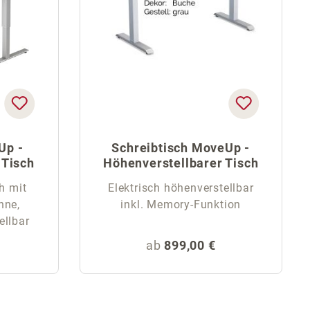
Up -
Schreibtisch MoveUp -
 Tisch
Höhenverstellbarer Tisch
h mit
Elektrisch höhenverstellbar
nne,
inkl. Memory-Funktion
ellbar
eis:
Regulärer Preis:
ab
899,00 €