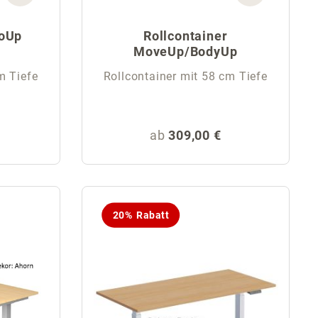
goUp
Rollcontainer
MoveUp/BodyUp
m Tiefe
Rollcontainer mit 58 cm Tiefe
eis:
Regulärer Preis:
ab
309,00 €
20% Rabatt