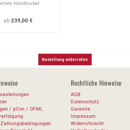
ittels Handkurbel
Regulärer Preis:
ab
239,00 €
Bestellung widerrufen
inweise
Rechtliche Hinweise
sanleitungen
AGB
tzen
Datenschutz
gen / pCon / OFML
Garantie
erfolgung
Impressum
 Zahlungsbedingungen
Widerrufsrecht