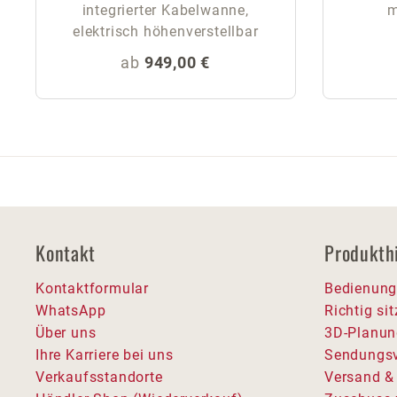
integrierter Kabelwanne,
m
elektrisch höhenverstellbar
Regulärer Preis:
ab
949,00 €
Kontakt
Produkth
Kontaktformular
Bedienung
WhatsApp
Richtig si
Über uns
3D-Planun
Ihre Karriere bei uns
Sendungsv
Verkaufsstandorte
Versand &