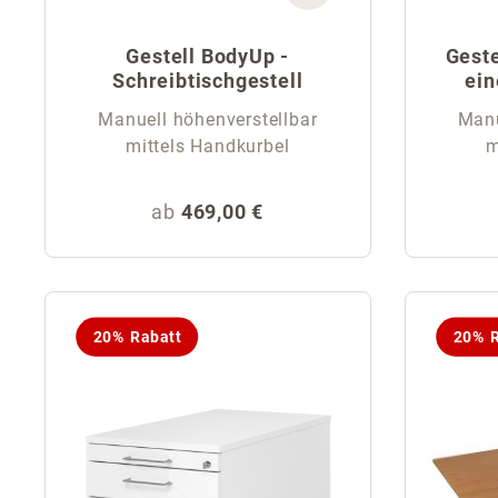
Gestell BodyUp -
Geste
Schreibtischgestell
ein
Manuell höhenverstellbar
Manu
mittels Handkurbel
m
Regulärer Preis:
ab
469,00 €
20% Rabatt
20% R