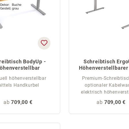
reibtisch BodyUp -
Schreibtisch Ergo
öhenverstellbar
Höhenverstellbarer
ell höhenverstellbar
Premium-Schreibtisc
ittels Handkurbel
optionaler Kabelwa
elektrisch höhenverst
Regulärer Preis:
Regulärer Pr
ab
709,00 €
ab
709,00 €