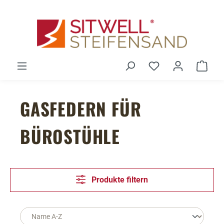
Zum Hauptinhalt springen
Du hast 0 Produ
Ware
GASFEDERN FÜR
BÜROSTÜHLE
Produkte filtern