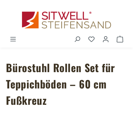
Zum Hauptinhalt springen
Du hast 0 Produ
Ware
Bürostuhl Rollen Set für
Teppichböden – 60 cm
Fußkreuz