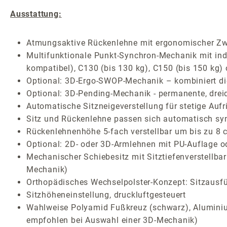
Ausstattung:
Atmungsaktive Rückenlehne mit ergonomischer Zw
Multifunktionale Punkt-Synchron-Mechanik mit indiv
kompatibel), C130 (bis 130 kg), C150 (bis 150 kg)
Optional: 3D-Ergo-SWOP-Mechanik – kombiniert die 
Optional: 3D-Pending-Mechanik - permanente, drei
Automatische Sitzneigeverstellung für stetige Auf
Sitz und Rückenlehne passen sich automatisch sy
Rückenlehnenhöhe 5-fach verstellbar um bis zu 8 
Optional: 2D- oder 3D-Armlehnen mit PU-Auflage o
Mechanischer Schiebesitz mit Sitztiefenverstellba
Mechanik)
Orthopädisches Wechselpolster-Konzept: Sitzausf
Sitzhöheneinstellung, druckluftgesteuert
Wahlweise Polyamid Fußkreuz (schwarz), Aluminium
empfohlen bei Auswahl einer 3D-Mechanik)