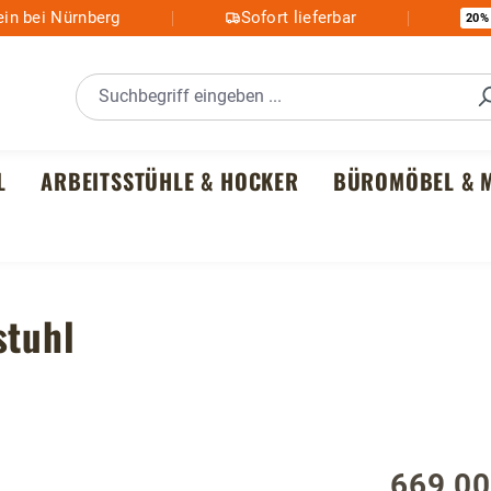
in bei Nürnberg
Sofort lieferbar
20%
L
ARBEITSSTÜHLE & HOCKER
BÜROMÖBEL & M
stuhl
669,00
Regulärer P