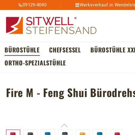
09129-4040
Werksverkauf in Wendelste
m Hauptinhalt springen
Zur Suche springen
Zur Hauptnavigation springen
BÜROSTÜHLE
CHEFSESSEL
BÜROSTÜHLE XX
ORTHO-SPEZIALSTÜHLE
Fire M - Feng Shui Bürodreh
Bildergalerie überspringen