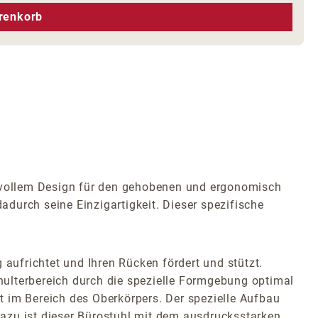
hen um die Anzahl zu erhöhen oder zu r
renkorb
hsvollem Design für den gehobenen und ergonomisch
adurch seine Einzigartigkeit. Dieser spezifische
 aufrichtet und Ihren Rücken fördert und stützt.
hulterbereich durch die spezielle Formgebung optimal
t im Bereich des Oberkörpers. Der spezielle Aufbau
azu ist dieser Bürostuhl mit dem ausdrucksstarken