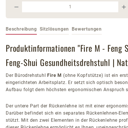
Produkt Anzahl: Gib den gewünschte
Beschreibung
Sitzlösungen
Bewertungen
Produktinformationen "Fire M - Feng 
Feng-Shui Gesundheitsdrehstuhl | Nat
Der Bürodrehstuhl
Fire M
(ohne Kopfstütze) ist ein er
eingerichteten Arbeitsplatz. Er setzt sich optisch beso
Aufbau folgt dem höchsten ergonomischen Anspruch s
Der untere Part der Rückenlehne ist mit einer ergonomi
Darüber befindet sich ein separates Rückenlehnen-Ele
stützt. Mit den zwei Elementen in der Rückenlehne pro
dieser Rückenlehne ermöglicht es Ihnen, uneingeschrä