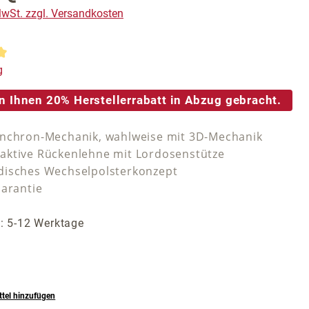
 MwSt. zzgl. Versandkosten
tliche Bewertung von 5 von 5 Sternen
g
n Ihnen 20% Herstellerrabatt in Abzug gebracht.
nchron-Mechanik, wahlweise mit 3D-Mechanik
ktive Rückenlehne mit Lordosenstütze
isches Wechselpolsterkonzept
Garantie
t: 5-12 Werktage
tel hinzufügen