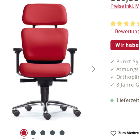
Preise inkl.
Durchschnit
1 Bewertun
Wir habe
✓ Punkt-Sy
✓ Atmungsa
✓ Orthopäd
✓ 3 Jahre 
Lieferzei
Zum Merkzet