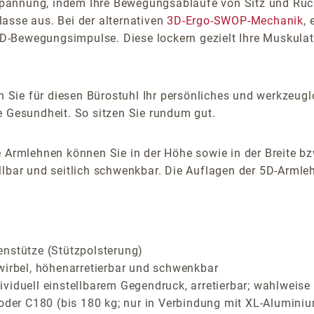
pannung, indem Ihre Bewegungsabläufe von Sitz und Rück
asse aus. Bei der alternativen
3D-Ergo-SWOP-Mechanik
,
-Bewegungsimpulse. Diese lockern gezielt Ihre Muskulatur
 Sie für diesen Bürostuhl Ihr persönliches und werkzeugl
e Gesundheit. So sitzen Sie rundum gut.
 Armlehnen können Sie in der Höhe sowie in der Breite bz
lbar und seitlich schwenkbar. Die Auflagen der 5D-Armlehn
enstütze (Stützpolsterung)
wirbel, höhenarretierbar und schwenkbar
iduell einstellbarem Gegendruck, arretierbar; wahlweise C
 oder C180 (bis 180 kg; nur in Verbindung mit XL-Aluminiu