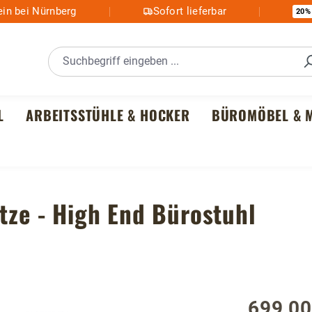
in bei Nürnberg
Sofort lieferbar
20%
L
ARBEITSSTÜHLE & HOCKER
BÜROMÖBEL & M
ütze - High End Bürostuhl
699,00
Regulärer P