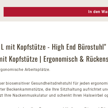
n Wert ein oder benutze die Schaltfläc
In den Wa
 L mit Kopfstütze - High End Bürostuhl"
mit Kopfstütze | Ergonomisch & Rücken
gonomische Arbeitsplätze.
ser biosensitiver Gesundheitsdrehstuhl für jeden ergonom
rter Beckenkammstütze, die Ihre Sitzhaltung aufrichtet un
tützt Ihre Nackenmuskulatur und schenkt Ihren Halswirbel o