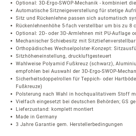
Optional: 3D-Ergo-SWOP-Mechanik - kombiniert die 
Automatische Sitzneigeverstellung für stetige Auf
Sitz und Rückenlehne passen sich automatisch sy
Rückenlehnenhöhe 5-fach verstellbar um bis zu 8 
Optional: 2D- oder 3D-Armlehnen mit PU-Auflage o
Mechanischer Schiebesitz mit Sitztiefenverstellb
Orthopädisches Wechselpolster-Konzept: Sitzausf
Sitzhöheneinstellung, druckluftgesteuert
Wahlweise Polyamid Fußkreuz (schwarz), Aluminium
empfohlen bei Auswahl der 3D-Ergo-SWOP-Mechan
Sicherheitsdoppelrollen für Teppich- oder Hartböde
Fußkreuze)
Polsterung nach Wahl in hochqualitativem Stoff mi
Vielfach eingesetzt bei deutschen Behörden; GS ge
Lieferzustand: komplett montiert
Made in Germany
3 Jahre Garantie gem. Herstellerbedingungen