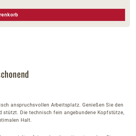
hen um die Anzahl zu erhöhen oder zu r
renkorb
schonend
isch anspruchsvollen Arbeitsplatz. Genießen Sie den
d stützt. Die technisch fein angebundene Kopfstütze,
ptimalen Halt.