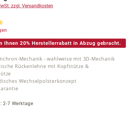
 MwSt. zzgl. Versandkosten
tliche Bewertung von 5 von 5 Sternen
gen
n Ihnen 20% Herstellerrabatt in Abzug gebracht.
nchron-Mechanik - wahlweise mit 3D-Mechanik
sche Rückenlehne mit Kopfstütze &
tütze
isches Wechselpolsterkonzept
Garantie
t: 2-7 Werktage