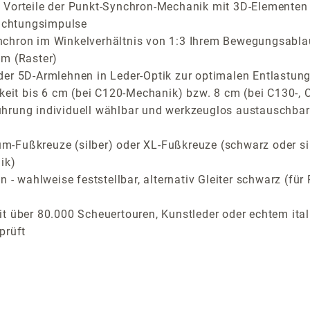
Vorteile der Punkt-Synchron-Mechanik mit 3D-Elementen fü
richtungsimpulse
nchron im Winkelverhältnis von 1:3 Ihrem Bewegungsabla
cm (Raster)
der 5D-Armlehnen in Leder-Optik zur optimalen Entlastung
arkeit bis 6 cm (bei C120-Mechanik) bzw. 8 cm (bei C130-
ührung individuell wählbar und werkzeuglos austauschbar
-Fußkreuze (silber) oder XL-Fußkreuze (schwarz oder si
ik)
n - wahlweise feststellbar, alternativ Gleiter schwarz (f
t über 80.000 Scheuertouren, Kunstleder oder echtem ital
prüft