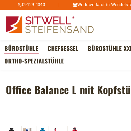
09129-4040
Werksverkauf in Wendelste
m Hauptinhalt springen
Zur Suche springen
Zur Hauptnavigation springen
BÜROSTÜHLE
CHEFSESSEL
BÜROSTÜHLE XX
ORTHO-SPEZIALSTÜHLE
Office Balance L mit Kopfst
Bildergalerie überspringen