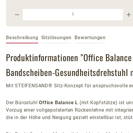
Produkt Anzahl: Gib den gewünschte
Beschreibung
Sitzlösungen
Bewertungen
Produktinformationen "Office Balance
Bandscheiben-Gesundheitsdrehstuhl 
Mit STEIFENSAND® Sitz-Konzept für anspruchsvolle er
Der Bürostuhl
Office Balance L
(mit Kopfstütze) ist un
Vorzug einer vollgepolsterten Rückenlehne mit integrie
die in der Höhe und Neigung gezielt einstellbar ist, s