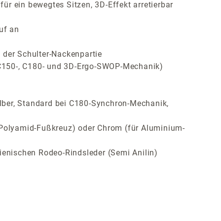
r ein bewegtes Sitzen, 3D-Effekt arretierbar
uf an
 der Schulter-Nackenpartie
, C150-, C180- und 3D-Ergo-SWOP-Mechanik)
lber, Standard bei C180-Synchron-Mechanik,
ür Polyamid-Fußkreuz) oder Chrom (für Aluminium-
ienischen Rodeo-Rindsleder (Semi Anilin)