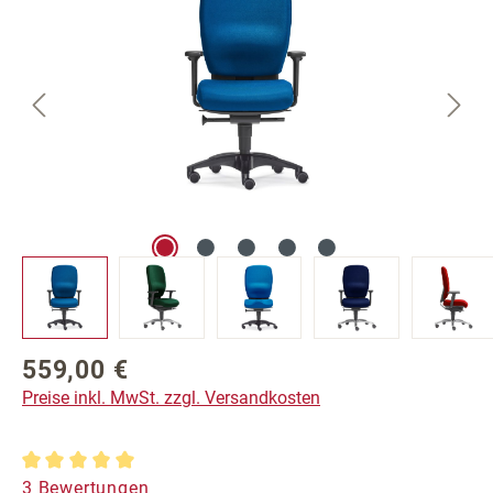
559,00 €
Regulärer Preis:
Preise inkl. MwSt. zzgl. Versandkosten
Durchschnittliche Bewertung von 5 von 5 Sternen
3 Bewertungen