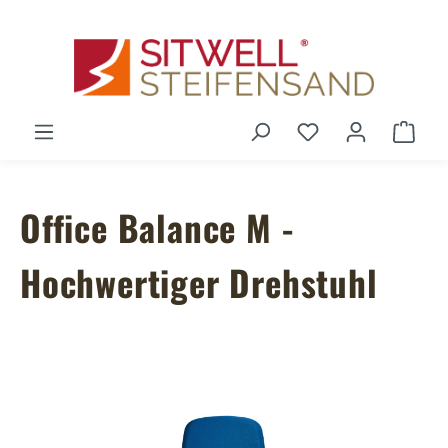
Zum Hauptinhalt springen
Du hast 0 Produ
Ware
Office Balance M -
Hochwertiger Drehstuhl
Bildergalerie überspringen