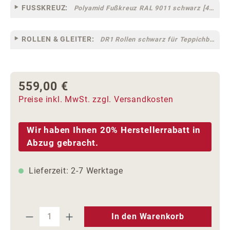
FUSSKREUZ:
Polyamid Fußkreuz RAL 9011 schwarz [44]
ROLLEN & GLEITER:
DR1 Rollen schwarz für Teppichböden [10]
559,00 €
Regulärer Preis:
Preise inkl. MwSt. zzgl. Versandkosten
Wir haben Ihnen 20% Herstellerrabatt in
Abzug gebracht.
Lieferzeit: 2-7 Werktage
Produkt Anzahl: Gib den gewünschten We
In den Warenkorb